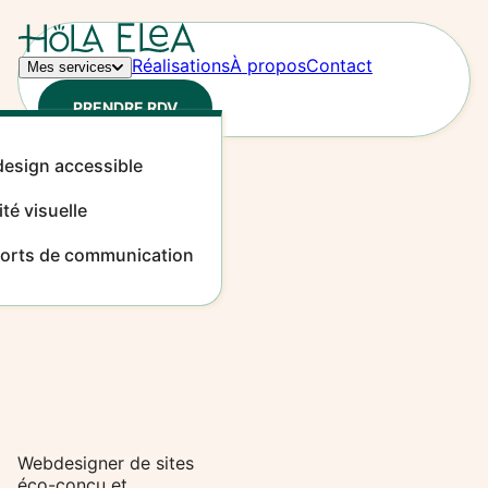
Contenu principal
Réalisations
À propos
Contact
Mes services
PRENDRE RDV
esign accessible
ité visuelle
orts de communication
Webdesigner de sites
éco-conçu et