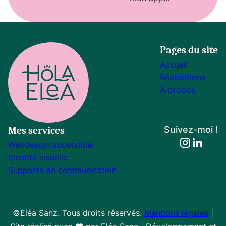
Pages du site
Accueil
Réalisations
À propos
Suivez-moi !
Mes services
, ouvre d
, ouvr
Webdesign accessible
Identité visuelle
Supports de communication
©Eléa Sanz. Tous droits réservés.
Mentions légales
|