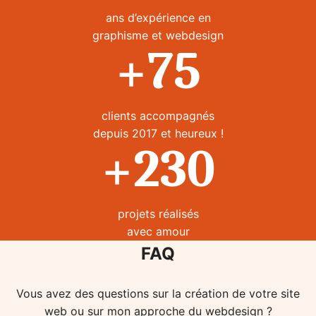
ans d’expérience en
graphisme et webdesign
75
+
clients accompagnés
depuis 2017 et heureux !
230
+
projets réalisés
avec amour
FAQ
Vous avez des questions sur la création de votre site
web ou sur mon approche du webdesign ?