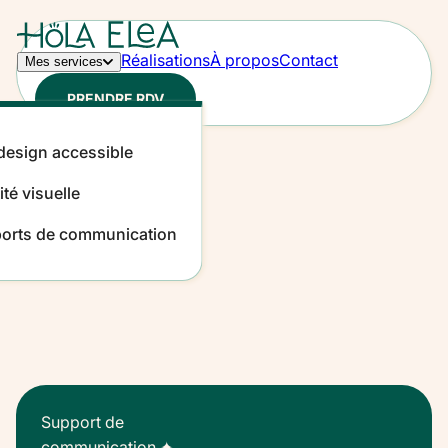
Contenu principal
Réalisations
À propos
Contact
Mes services
PRENDRE RDV
esign accessible
ité visuelle
orts de communication
Support de
communication
✦