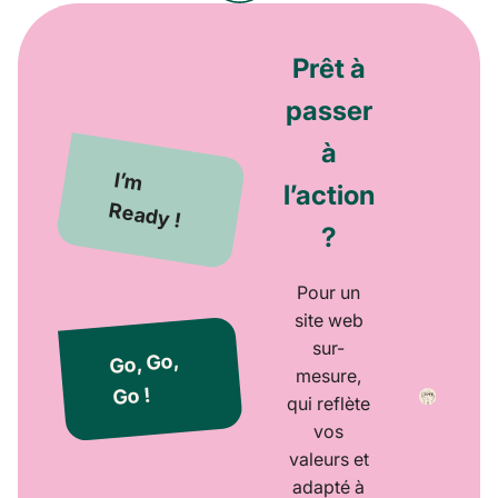
Prêt à
passer
à
I’m
l’action
Ready !
?
Pour un
site web
sur-
Go, Go,
mesure,
Go !
qui reflète
vos
valeurs et
adapté à